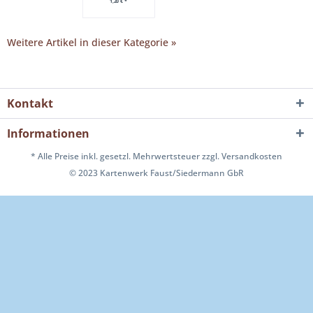
2,95 € *
1,20 € *
2,95 € *
1,25 € *
1,2
Weitere Artikel in dieser Kategorie »
Kontakt
Informationen
* Alle Preise inkl. gesetzl. Mehrwertsteuer
zzgl. Versandkosten
© 2023 Kartenwerk Faust/Siedermann GbR