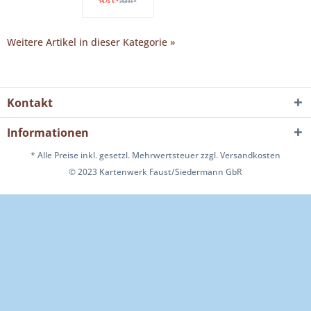
9,50 € *
14,75 € *
16,00 € *
10,00 € *
23,8
12,70 € *
20,00 € *
20,00 € *
23,80 € *
Weitere Artikel in dieser Kategorie »
Kontakt
Informationen
* Alle Preise inkl. gesetzl. Mehrwertsteuer
zzgl. Versandkosten
© 2023 Kartenwerk Faust/Siedermann GbR