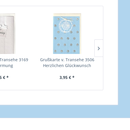
 Transehe 3169
Grußkarte v. Transehe 3506
Grußkarte v
irmung
Herzlichen Glückwunsch
EIN
blau
5 € *
3,95 € *
3,00 €