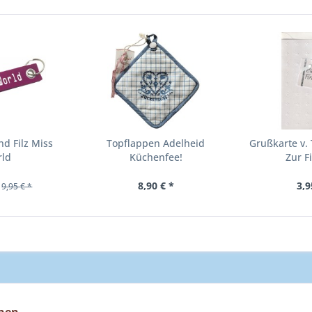
d Filz Miss
Topflappen Adelheid
Grußkarte v.
rld
Küchenfee!
Zur F
enta
"Küchenfee!"
8,90 € *
3,9
9,95 € *