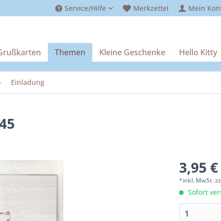
Service/Hilfe
Merkzettel
Mein Kon
Grußkarten
Themen
Kleine Geschenke
Hello Kitty
Einladung
045
3,95 €
*inkl. MwSt.
z
Sofort ver