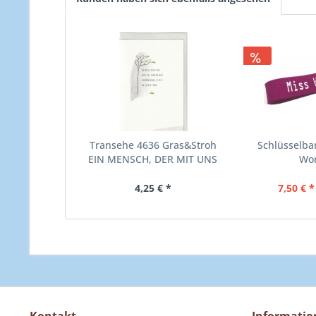
Transehe 4636 Gras&Stroh
Schlüsselban
EIN MENSCH, DER MIT UNS
Wo
GELEBT HAT, KANN UNS
mag
NICHT GENOMMEN
4,25 € *
7,50 € *
WERDEN, ER LÄSST EIN
LEUCHTEN ZURÜCK