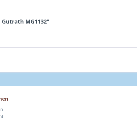
e Gutrath MG1132"
nen
en
ht