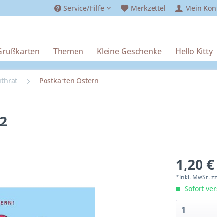
Service/Hilfe
Merkzettel
Mein Kon
Grußkarten
Themen
Kleine Geschenke
Hello Kitty
uthrat
Postkarten Ostern
2
1,20 €
*inkl. MwSt.
z
Sofort ver