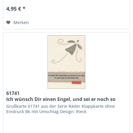
4,95 € *
Merken
61741
Ich wünsch Dir einen Engel, und sei er noch so
klein, er möge immer mit und bei Dir sein
Grußkarte 61741 aus der Serie Räder Klappkarte ohne
Eindruck B6 mit Umschlag Design: Rieck