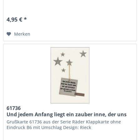
4,95 € *
Merken
61736
Und jedem Anfang liegt ein zauber inne, der uns
beschützt und uns hilft zu leben / Hermann Hesse
Grußkarte 61736 aus der Serie Räder Klappkarte ohne
Eindruck B6 mit Umschlag Design: Rieck