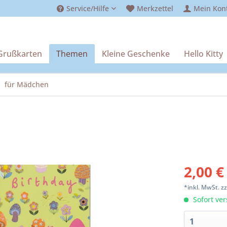
Service/Hilfe
Merkzettel
Mein Kon
Grußkarten
Themen
Kleine Geschenke
Hello Kitty
für Mädchen
2,00 €
*inkl. MwSt.
z
Sofort ver