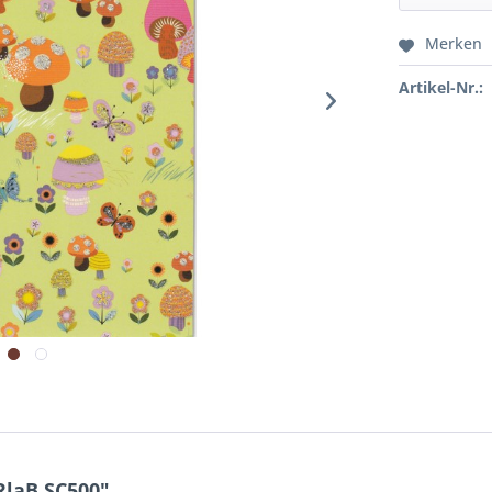
Merken
Artikel-Nr.:
RlaB SC500"