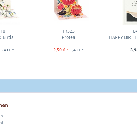
318
TR323
B
d Birds
Protea
HAPPY BIRTH
2,50 € *
3,9
3,40 € *
3,40 € *
nen
en
ht