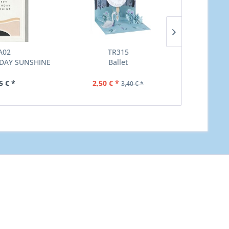
A02
TR315
Grußkarte C
DAY SUNSHINE
Ballet
K
have a lo
5 € *
2,50 € *
3,
3,40 € *