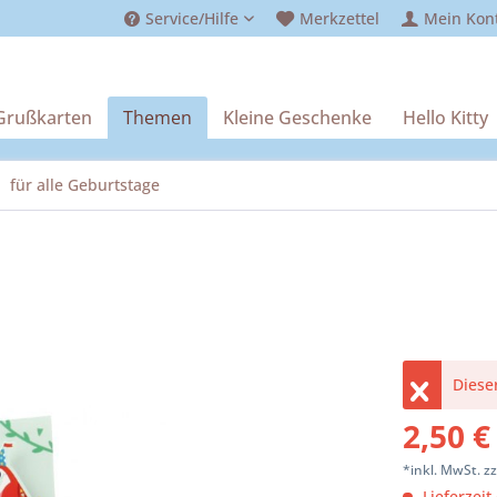
Service/Hilfe
Merkzettel
Mein Kon
Grußkarten
Themen
Kleine Geschenke
Hello Kitty
für alle Geburtstage
Dieser
2,50 €
*inkl. MwSt.
z
Lieferzeit