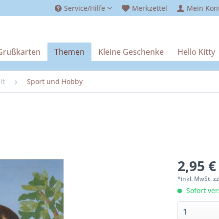
Service/Hilfe
Merkzettel
Mein Kon
Grußkarten
Themen
Kleine Geschenke
Hello Kitty
it
Sport und Hobby
2,95 €
*inkl. MwSt.
z
Sofort ver