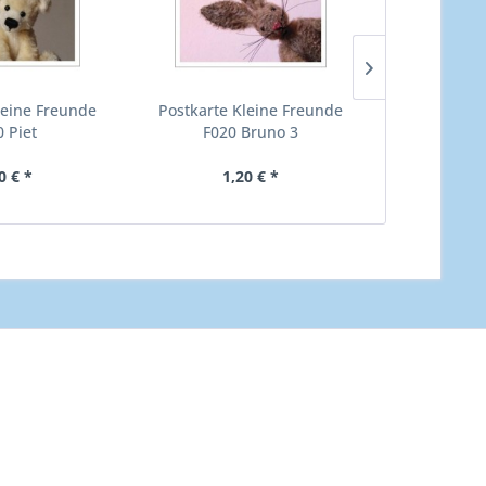
leine Freunde
Postkarte Kleine Freunde
Postkarte 
0 Piet
F020 Bruno 3
F05
0 € *
1,20 € *
1,