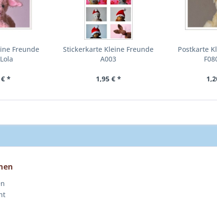
eine Freunde
Stickerkarte Kleine Freunde
Postkarte K
Lola
A003
F08
 € *
1,95 € *
1,2
nen
en
ht