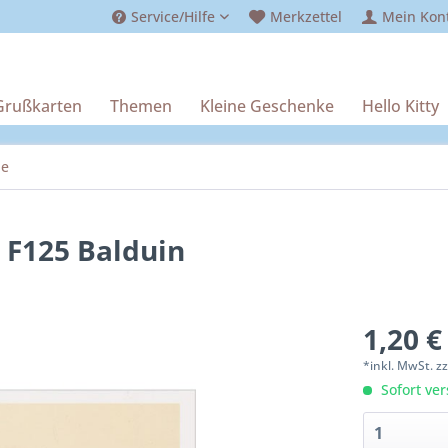
Service/Hilfe
Merkzettel
Mein Kon
Grußkarten
Themen
Kleine Geschenke
Hello Kitty
de
 F125 Balduin
1,20 €
*inkl. MwSt.
z
Sofort ver