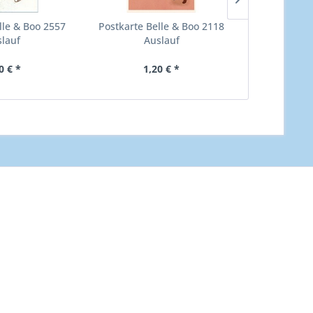
lle & Boo 2557
Postkarte Belle & Boo 2118
Postkarte K
lauf
Auslauf
0 € *
1,20 € *
1,