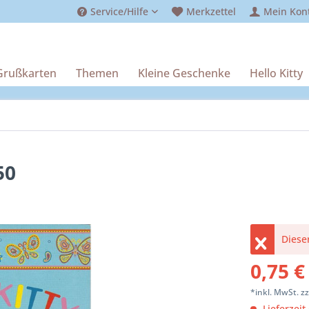
Service/Hilfe
Merkzettel
Mein Kon
Grußkarten
Themen
Kleine Geschenke
Hello Kitty
50
Dieser
0,75 €
*inkl. MwSt.
z
Lieferzeit