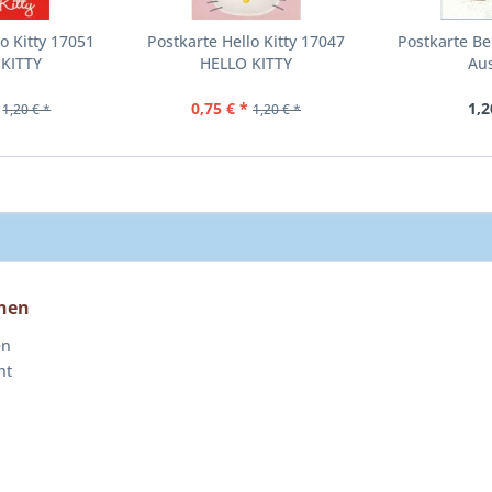
o Kitty 17051
Postkarte Hello Kitty 17047
Postkarte Be
 KITTY
HELLO KITTY
Aus
0,75 € *
1,2
1,20 € *
1,20 € *
nen
en
ht