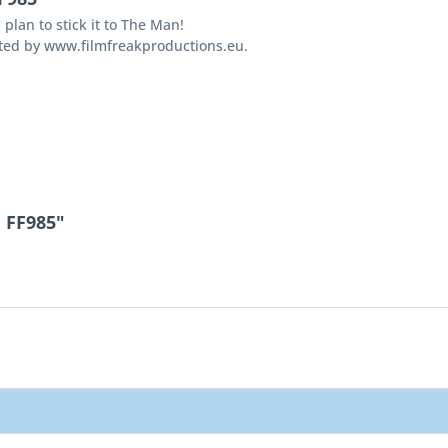
 plan to stick it to The Man!
uted by www.filmfreakproductions.eu.
 FF985"