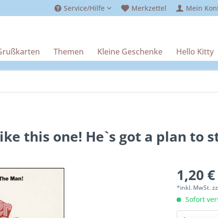
Service/Hilfe
Merkzettel
Mein Kon
Grußkarten
Themen
Kleine Geschenke
Hello Kitty
ke this one! He`s got a plan to st
1,20 €
*inkl. MwSt.
z
Sofort ver