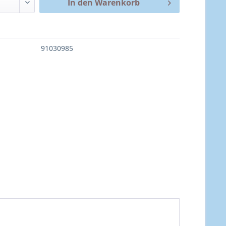
In den
Warenkorb
91030985