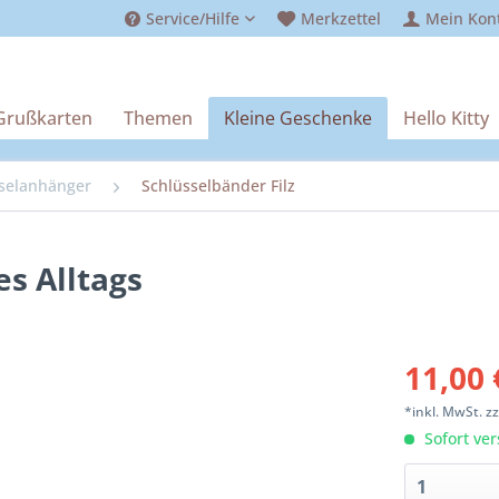
Service/Hilfe
Merkzettel
Mein Kon
Grußkarten
Themen
Kleine Geschenke
Hello Kitty
selanhänger
Schlüsselbänder Filz
es Alltags
11,00 
*inkl. MwSt.
z
Sofort ver