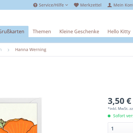
Service/Hilfe
Merkzettel
Mein Kon
Grußkarten
Themen
Kleine Geschenke
Hello Kitty
n
Hanna Werning
3,50 €
*inkl. MwSt.
z
Sofort ver