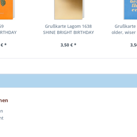
69
Grußkarte Lagom 1638
Grußkarte
IRTHDAY
SHINE BRIGHT BIRTHDAY
older, wiser
GIRL
e
 € *
3,50 € *
3,5
nen
en
ht