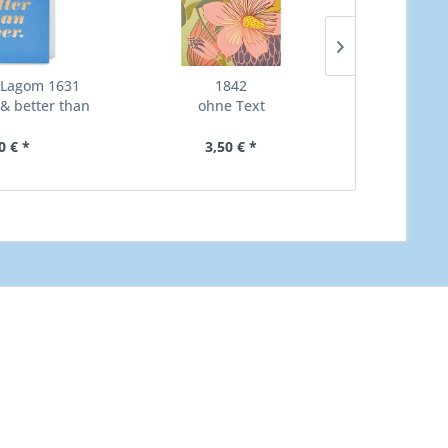
 Lagom 1631
1842
Grußkart
 & better than
ohne Text
LOVE AND 
ver
NEW 
0 € *
3,50 € *
3,