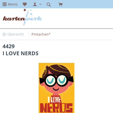
Menü
Übersicht
Pintachan*
4429
I LOVE NERDS